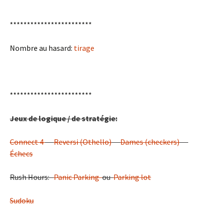
************************
Nombre au hasard:
tirage
************************
Jeux de logique / de stratégie:
Connect 4
Reversi (Othello)
Dames (checkers)
Échecs
Rush Hours:
Panic Parking
ou
Parking lot
Sudoku