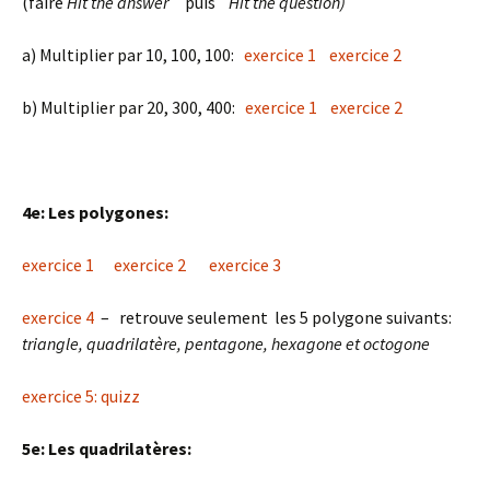
(faire
Hit the answer
puis
Hit the question)
a) Multiplier par 10, 100, 100:
exercice 1
exercice 2
b) Multiplier par 20, 300, 400:
exercice 1
exercice 2
4e: Les polygones:
exercice 1
exercice 2
exercice 3
exercice 4
– retrouve seulement les 5 polygone suivants:
triangle, quadrilatère, pentagone, hexagone et octogone
exercice 5: quizz
5e: Les quadrilatères: