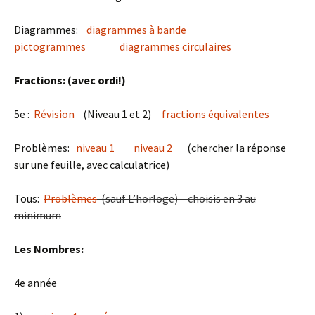
Diagrammes:
diagrammes à bande
pictogrammes
diagrammes circulaires
Fractions: (avec ordi!)
5e :
Révision
(Niveau 1 et 2)
fractions équivalentes
Problèmes:
niveau 1
niveau 2
(chercher la réponse
sur une feuille, avec calculatrice)
Tous:
Problèmes
(sauf L’horloge) – choisis en 3 au
minimum
Les Nombres:
4e année