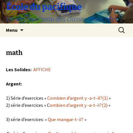
Aller
École du pacifique
au
Un site du réseau des classes branchées
contenu
Recherc
Menu
math
Les Solides:
AFFICHE
Argent:
1) Série d’exercices «
Combien d’argent y -a-t-il?(1)
»
2) série d’exercices « C
ombien d’argent y -a-t-il?(2)
»
3) série d’exercices: «
Que manque-t-il?
»