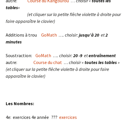
autre:
Course du Kangourou
…
choisir «
toutes les
tables
«
(et cliquer sur la petite flèche violette à droite pour
faire apparaître le clavier)
Additions à trou
GoMath
…. choisir:
jusqu’à 20
et
2
minutes
Soustraction:
GoMath
…. choisir:
20 -9
et
entraînement
autre:
Course du chat
… choisir «
toutes les tables
»
(et cliquer sur la petite flèche violette à droite pour faire
apparaître le clavier)
Les Nombres:
4e: exercices 4e année ???
exercices