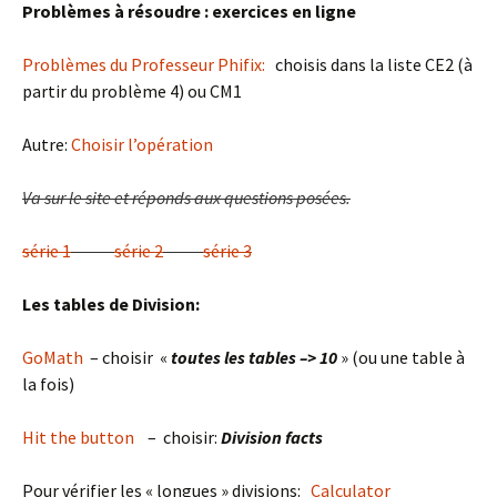
Problèmes à résoudre : exercices en ligne
Problèmes du Professeur Phifix:
choisis dans la liste CE2 (à
partir du problème 4) ou CM1
Autre:
Choisir l’opération
Va sur le site et réponds aux questions posées.
série 1
série 2
série 3
Les tables de Division:
GoMath
– choisir «
toutes les tables –> 10
» (ou une table à
la fois)
Hit the button
– choisir:
Division facts
Pour vérifier les « longues » divisions:
Calculator