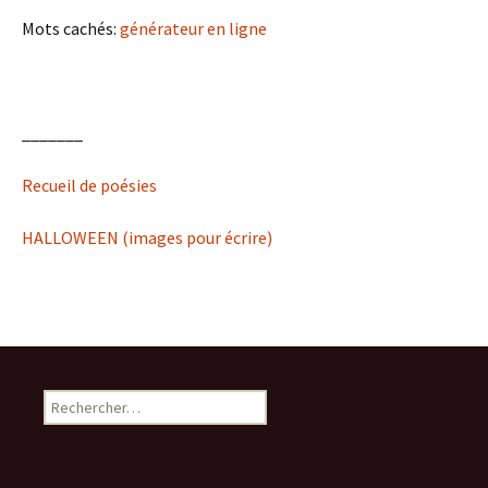
Mots cachés:
générateur en ligne
_______
Recueil de poésies
HALLOWEEN (images pour écrire)
Rechercher :